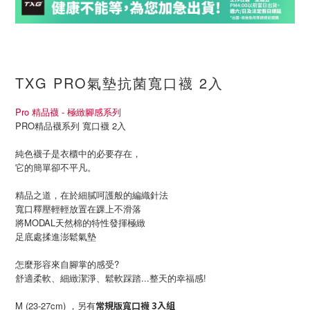
TXG PRO氣墊抗菌寬口襪 2入
Pro 精品襪 - 極緻腳感系列
PRO精品襪系列 寬口襪 2入
純色襪子是衣櫃中的必要存在，
它的簡單卻不平凡。
精品之道，在於細膩呵護般的編織針法
寬口釋壓輕輕放置在踝上不滑落
將MODAL天然棉的特性發揮極緻
足底處揉進澎鬆氣墊
怎麼形容來自腳掌的感受?
舒適柔軟、細緻潔淨、鬆軟踩踏...整天的幸福感!
M (23-27cm) ，另有
常規版寬口襪 3入組