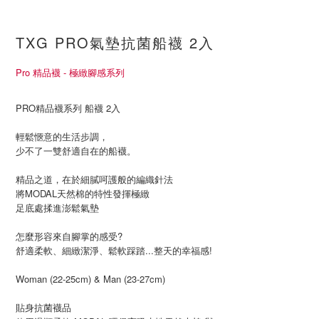
TXG PRO氣墊抗菌船襪 2入
Pro 精品襪 - 極緻腳感系列
PRO精品襪系列 船襪 2入
輕鬆愜意的生活步調，
少不了一雙舒適自在的船襪。
精品之道，在於細膩呵護般的編織針法
將MODAL天然棉的特性發揮極緻
足底處揉進澎鬆氣墊
怎麼形容來自腳掌的感受?
舒適柔軟、細緻潔淨、鬆軟踩踏...整天的幸福感!
Woman (22-25cm) & Man (23-27cm)
貼身抗菌襪品