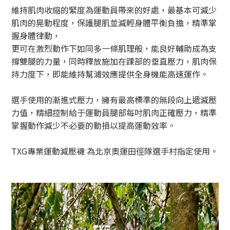
維持肌肉收縮的緊度為運動員帶來的好處，最基本可減少
肌肉的晃動程度，保護腿肌並減輕身體平衡負擔，精準掌
握身體律動，
更可在激烈動作下如同多一條肌理般，能良好輔助成為支
撐雙腿的力量，同時釋放施加在踝部的垂直壓力，肌肉保
持力度下，即能維持幫浦效應提供全身機能高速運作。
選手使用的漸進式壓力，擁有最高標準的無段向上遞減壓
力值，精細控制給于運動員腿部每吋肌肉正確壓力，精準
掌握動作減少不必要的動損以提高運動效率。
TXG專業運動減壓襪 為北京奧運田徑隊選手村指定使用。